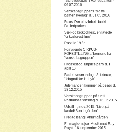
"Store legedag" i Fælledparken -
06.07.2016
Venskabsgruppens "sidste
børnehavedag" d. 31.05.2016
Fotos: Der blev løbet stærkt i
Fælledparken
Sæl -og krokodillestuen lavede
"cirkusforestilling"
Rosalie 19 år...
Forrygende CIRKUS-
FORESTILLING af børnene fra
"venskabsgruppen"
Flyttefest og surprice party d. 1.
april 16
Fastelavnsmandag - 8. februar,
"fotografiske indtryk"
Julemanden kommer på besøg d.
18.12.2015
Venskabsgruppen på tur til
Postmuseet onsdag d. 16.12.2015
Udstilling nov. 2015: "Livet på
landet/ Bondegården"
Fredagssang i Atriumgården
En magisk rejse: Musik med Ray
Ray d. 16. september 2015