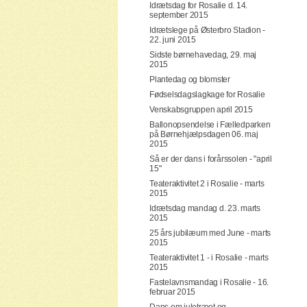
Idrætsdag for Rosalie d. 14.
september 2015
Idrætslege på Østerbro Stadion -
22. juni 2015
Sidste børnehavedag, 29. maj
2015
Plantedag og blomster
Fødselsdagslagkage for Rosalie
Venskabsgruppen april 2015
Ballonopsendelse i Fælledparken
på Børnehjælpsdagen 06. maj
2015
Så er der dans i forårssolen - "april
15"
Teateraktivitet 2 i Rosalie - marts
2015
Idrætsdag mandag d. 23. marts
2015
25 års jubilæum med June - marts
2015
Teateraktivitet 1 - i Rosalie - marts
2015
Fastelavnsmandag i Rosalie - 16.
februar 2015