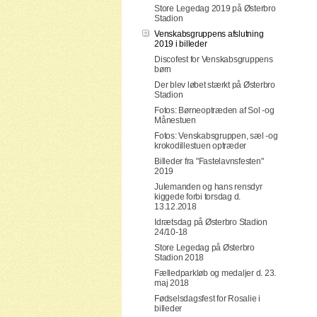
Store Legedag 2019 på Østerbro
Stadion
Venskabsgruppens afslutning
2019 i billeder
Discofest for Venskabsgruppens
børn
Der blev løbet stærkt på Østerbro
Stadion
Fotos: Børneoptræden af Sol -og
Månestuen
Fotos: Venskabsgruppen, sæl -og
krokodillestuen optræder
Billeder fra "Fastelavnsfesten"
2019
Julemanden og hans rensdyr
kiggede forbi torsdag d.
13.12.2018
Idrætsdag på Østerbro Stadion
24/10-18
Store Legedag på Østerbro
Stadion 2018
Fælledparkløb og medaljer d. 23.
maj 2018
Fødselsdagsfest for Rosalie i
billeder