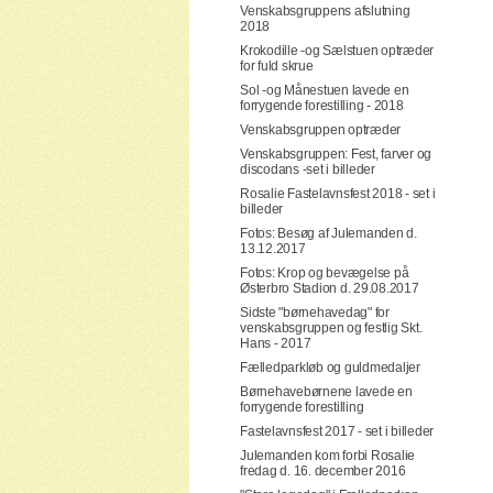
Venskabsgruppens afslutning
2018
Krokodille -og Sælstuen optræder
for fuld skrue
Sol -og Månestuen lavede en
forrygende forestilling - 2018
Venskabsgruppen optræder
Venskabsgruppen: Fest, farver og
discodans -set i billeder
Rosalie Fastelavnsfest 2018 - set i
billeder
Fotos: Besøg af Julemanden d.
13.12.2017
Fotos: Krop og bevægelse på
Østerbro Stadion d. 29.08.2017
Sidste "børnehavedag" for
venskabsgruppen og festlig Skt.
Hans - 2017
Fælledparkløb og guldmedaljer
Børnehavebørnene lavede en
forrygende forestilling
Fastelavnsfest 2017 - set i billeder
Julemanden kom forbi Rosalie
fredag d. 16. december 2016