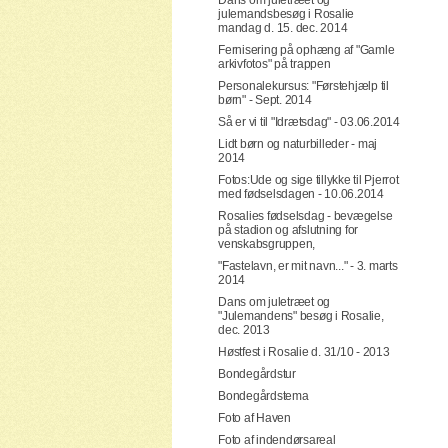
Dans om juletræet og
julemandsbesøg i Rosalie
mandag d. 15. dec. 2014
Fernisering på ophæng af "Gamle
arkivfotos" på trappen
Personalekursus: "Førstehjælp til
børn" - Sept. 2014
Så er vi til "Idrætsdag" - 03.06.2014
Lidt børn og naturbilleder - maj
2014
Fotos:Ude og sige tillykke til Pjerrot
med fødselsdagen - 10.06.2014
Rosalies fødselsdag - bevægelse
på stadion og afslutning for
venskabsgruppen,
"Fastelavn, er mit navn..." - 3. marts
2014
Dans om juletræet og
"Julemandens" besøg i Rosalie,
dec. 2013
Høstfest i Rosalie d. 31/10 - 2013
Bondegårdstur
Bondegårdstema
Foto af Haven
Foto af indendørsareal