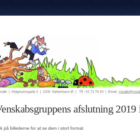
salie
|
Helgesensgade 2
|
2100
København Ø
|
Tlf.:
41 71 76 43
|
Email.:
rosalie@rosal
enskabsgruppens afslutning 2019 i
ik på billederne for at se dem i stort format.